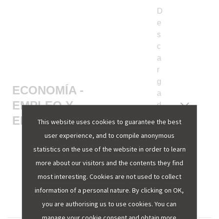
D
e
s
c
a
r
g
ECONOMÍA -
a
EMPLEO Y
d
e
EMPRESAS
This website uses cookies to guarantee the best
fi
user experience, and to compile anonymous
c
statistics on the use of the website in order to learn
h
more about our visitors and the contents they find
e
r
most interesting. Cookies are not used to collect
o
information of a personal nature. By clicking on OK,
s.
you are authorising us to use cookies. You can
manage your cookie consent and obtain more