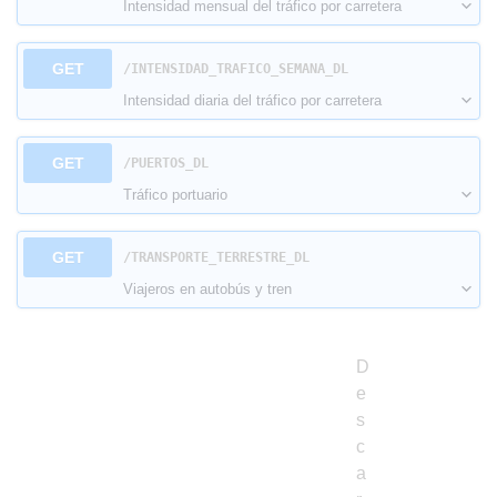
Intensidad mensual del tráfico por carretera
GET
​/INTENSIDAD_TRAFICO_SEMANA_DL
Intensidad diaria del tráfico por carretera
GET
​/PUERTOS_DL
Tráfico portuario
GET
​/TRANSPORTE_TERRESTRE_DL
Viajeros en autobús y tren
D
e
s
c
a