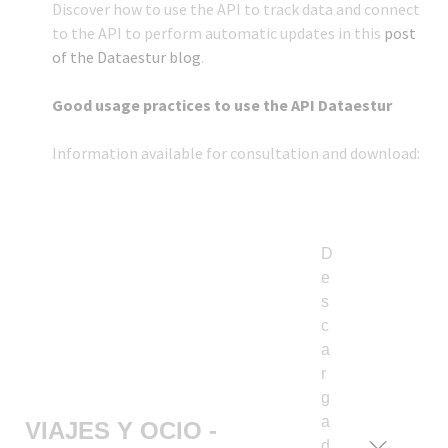
Discover how to use the API to track data and connect
to the API to perform automatic updates in this
post
of the Dataestur blog
.
Good usage practices to use the API Dataestur
Information available for consultation and download:
D
e
s
c
a
r
g
a
VIAJES Y OCIO -
d