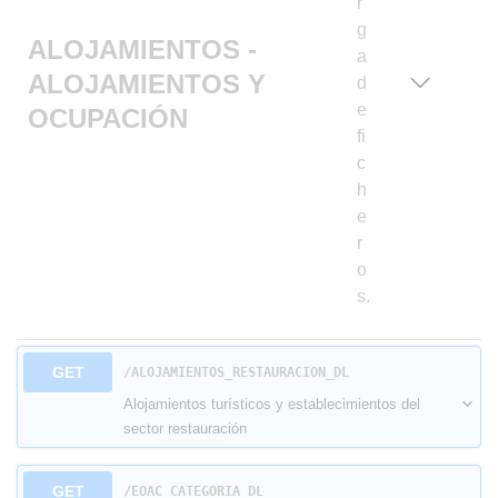
r
g
ALOJAMIENTOS -
a
ALOJAMIENTOS Y
d
e
OCUPACIÓN
fi
c
h
e
r
o
s.
GET
​/ALOJAMIENTOS_RESTAURACION_DL
Alojamientos turísticos y establecimientos del
sector restauración
GET
​/EOAC_CATEGORIA_DL