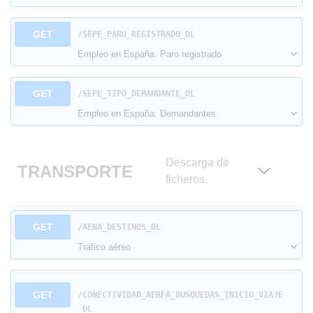
GET
​/SEPE_PARO_REGISTRADO_DL
Empleo en España. Paro registrado
GET
​/SEPE_TIPO_DEMANDANTE_DL
Empleo en España. Demandantes
Descarga de
TRANSPORTE
ficheros.
GET
​/AENA_DESTINOS_DL
Tráfico aéreo
GET
/CONECTIVIDAD_AEREA_BUSQUEDAS_INICIO_VIAJE
_DL