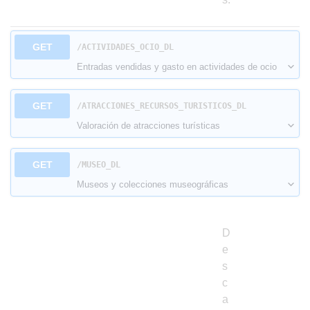
GET
​/ACTIVIDADES_OCIO_DL
Entradas vendidas y gasto en actividades de ocio
GET
​/ATRACCIONES_RECURSOS_TURISTICOS_DL
Valoración de atracciones turísticas
GET
​/MUSEO_DL
Museos y colecciones museográficas
D
e
s
c
a