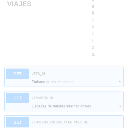
VIAJES
e
fi
c
h
e
r
o
s.
GET
​/ETR_DL
Turismo de los residentes
GET
​/FRONTUR_DL
Llegadas de turistas internacionales
GET
​/TURISMO_EMISOR_CCAA_PAIS_DL