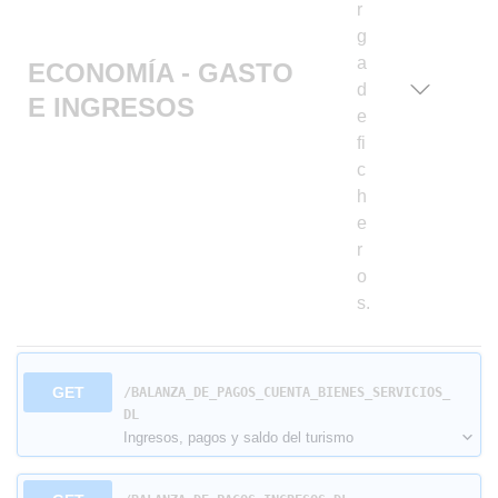
r
g
a
ECONOMÍA - GASTO
d
E INGRESOS
e
fi
c
h
e
r
o
s.
GET
/BALANZA_DE_PAGOS_CUENTA_BIENES_SERVICIOS_
DL
Ingresos, pagos y saldo del turismo