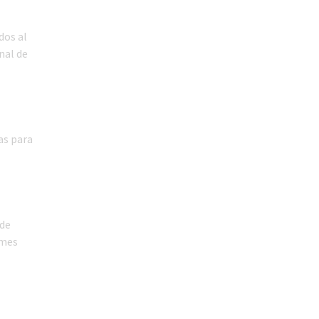
dos al
nal de
as para
ede
 mes