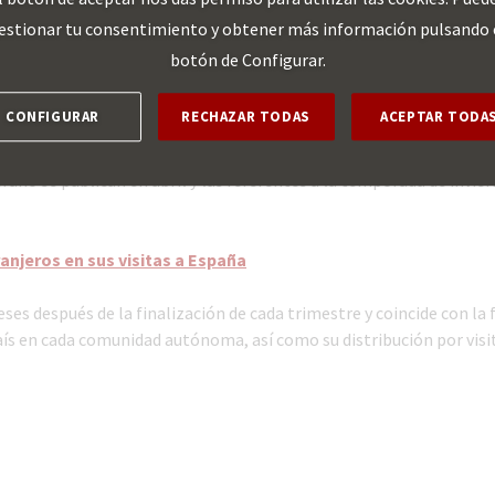
estionar tu consentimiento y obtener más información pulsando 
botón de Configurar.
8 – 02/09 – 02/10 – 31/10 – 03/12
CONFIGURAR
RECHAZAR TODAS
ACEPTAR TODA
ano se publican en abril y las referentes a la temporada de invier
ranjeros en sus visitas a España
ses después de la finalización de cada trimestre y coincide con la 
ís en cada comunidad autónoma, así como su distribución por visi