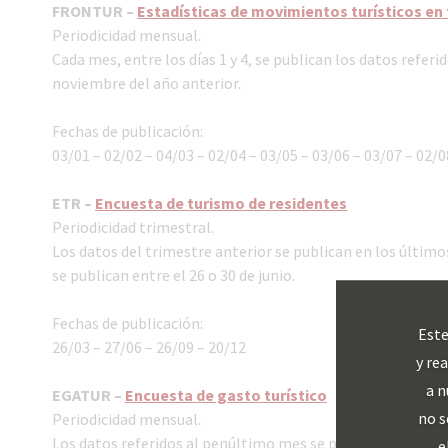
FRONTUR –
Estadísticas de movimientos turísticos en
Periodicidad mensual.
Cada mes, entre los días 1 y 4, se publican los datos referi
noviembre del año anterior.
Fechas de publicación:
03/01 – 02/02 – 04/03 – 02/04 – 03/05 – 03/06 – 03/07 – 02/0
ETR –
Encuesta de turismo de residentes
Periodicidad trimestral.
Los datos del trimestre anterior se publican en los últimos
se publican entre el 26 o 30 de junio.
Fechas de publicación:
Este
26/03 – 27/06 – 26/09 – 20/12
y re
a n
EGATUR –
Encuesta de gasto turístico
no s
Periodicidad mensual.
Los datos referidos al penúltimo mes se publican entre los 
e