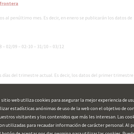
 frontera
dos al penúltimo mes. Es decir, en enero se publicarán los datos de
8 – 02/09 – 02-10 – 31/10 – 03/12
 días del trimestre actual. Es decir, los datos del primer trimestre
 sitio web utiliza cookies para asegurar la mejor experiencia de us
alizar estadísticas anónimas de uso de la web con el objetivo de co
uestros visitantes y los contenidos que más les interesan. Las coo
on utilizadas para recaudar información de carácter personal. Al p
días 1 y 4 de cada mes.
l botón de aceptar nos das permiso para utilizar las cookies. Pued