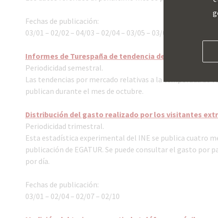
g
Fechas de publicación:
03/01 – 02/02 – 04/03 – 02/04 – 03/05 – 03/06 – 03/07 – 02/0
Informes de Turespaña de tendencia de mercado
Periodicidad semestral.
Las tendencias por mercado relativas a la temporada de ver
publican durante el mes de octubre.
Distribución del gasto realizado por los visitantes ext
Periodicidad trimestral.
Esta estadística experimental del INE se publica cuatro me
publicación de EGATUR. Se puede consultar el gasto por pa
por día.
Fechas de publicación:
03/01 – 02/04 – 02/07 – 02/10