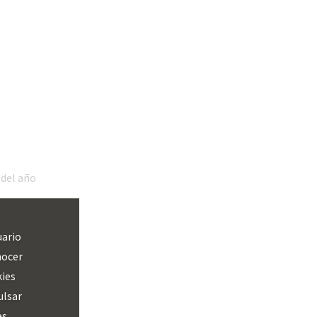
 del año
uario
nocer
kies
ulsar
es