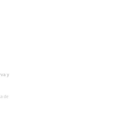
rva y
ca de