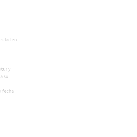
uridad en
tur y
a su
u fecha