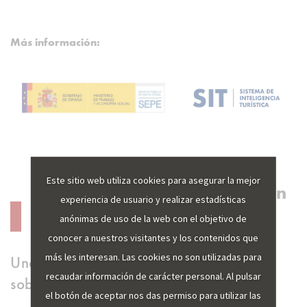
Más información:
Este sitio web utiliza cookies para asegurar la mejor
Descubre más de Economía en
experiencia de usuario y realizar estadísticas
nuestro blog
anónimas de uso de la web con el objetivo de
conocer a nuestros visitantes y los contenidos que
más les interesan. Las cookies no son utilizadas para
Una selección de los posts de actualidad
recaudar información de carácter personal. Al pulsar
sobre Economía
el botón de aceptar nos das permiso para utilizar las