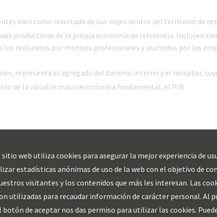
entes bien como resultado de sus viajes dentro del territorio de res
ades productoras de la propia economía de referencia. Incluyen tan
mo los realizados por motivos profesionales y asumidos por las emp
ior, representa el agregado del turismo interno y el receptor, cuy
entro de la variable macroeconómica fundamental, el PIB.
 sitio web utiliza cookies para asegurar la mejor experiencia de us
alizar estadísticas anónimas de uso de la web con el objetivo de co
uestros visitantes y los contenidos que más les interesan. Las coo
on utilizadas para recaudar información de carácter personal. Al p
l botón de aceptar nos das permiso para utilizar las cookies. Pued