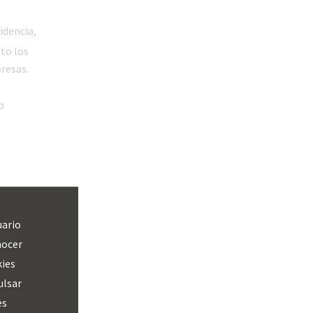
idencia,
to los
resas.
o
uario
nocer
kies
ulsar
es