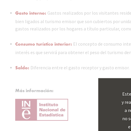
Gasto interno:
Gastos realizados por los visitantes resid
bien ligados al turismo emisor que son cubiertos por unid
gastos realizados por los hogares a título particular, co
Consumo turístico interior:
El concepto de consumo inter
interés es que servirá para obtener el peso del turismo d
Saldo:
Diferencia entre el gasto receptor y gasto emisor.
Más información:
Este
y re
a n
no s
e