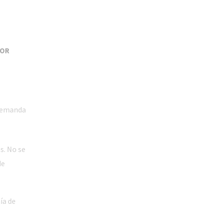
SOR
 demanda
s. No se
de
ía de