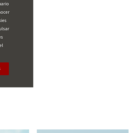
uario
nocer
kies
& Tourism.
ulsar
es
el
S