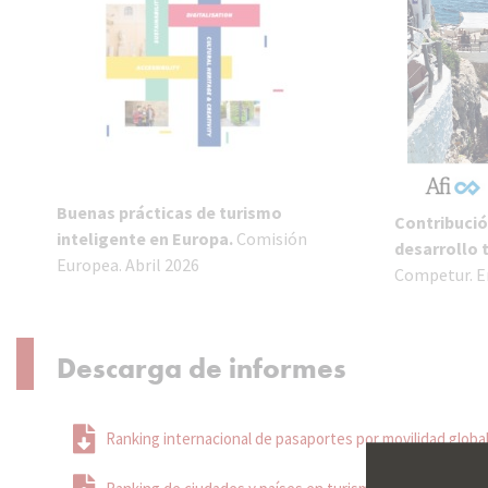
Buenas prácticas de turismo
Contribució
inteligente en Europa.
Comisión
desarrollo t
Europea. Abril 2026
Competur. E
Descarga de informes
Ranking internacional de pasaportes por movilidad globa