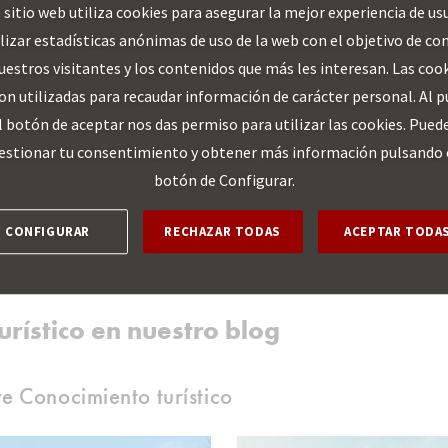
ICCA. Septiembre 2024
 sitio web utiliza cookies para asegurar la mejor experiencia de us
alizar estadísticas anónimas de uso de la web con el objetivo de co
re regiones. BBVA Research. Abril 2026
uestros visitantes y los contenidos que más les interesan. Las coo
te impulsa la promoción de destinos turísticos. Information Technology 
on utilizadas para recaudar información de carácter personal. Al p
l botón de aceptar nos das permiso para utilizar las cookies. Pued
estionar tu consentimiento y obtener más información pulsando 
. Turespaña. 2026
botón de Configurar.
mo. ONU Turismo. Febrero 2024
CONFIGURAR
RECHAZAR TODAS
ACEPTAR TODA
rístico en nuestro blog
re Conocimiento turístico