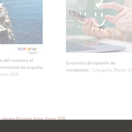
n del turismo al
Encuesta de opinión de
erritorial de España.
residentes.
Turespaña. Marzo 2
nero 2025
l. Henley Passport Index. Enero 2026