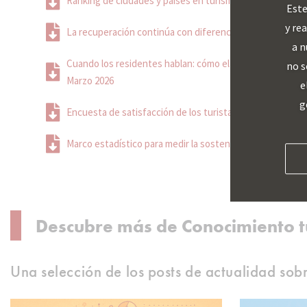
Ranking de ciudades y países en turismo de reuniones. 
Este
y re
La recuperación continúa con diferencias relevantes ent
a n
Cuando los residentes hablan: cómo el turismo inteligen
no s
Marzo 2026
e
g
Encuesta de satisfacción de los turistas internacionales
Marco estadístico para medir la sostenibilidad en turis
Descubre más de Conocimiento tu
Una selección de los posts de actualidad sob