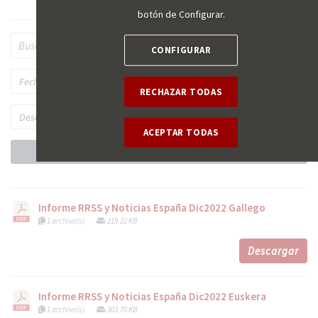
botón de Configurar.
CONFIGURAR
RECHAZAR TODAS
ACEPTAR TODAS
Aplicar el filtro
Informe RRSS y Noticias España Dic2022 Gallego
1 archivo(s)
219.22 KB
Descargar
Informe RRSS y Noticias España Dic2022 Euskera
1 archivo(s)
303.70 KB