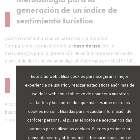
generación de un índice de
sentimiento turístico
¿Cómo construir un índice para medir la opinión?
Compartimos como ejemplo un
caso de uso
con la
metodología para la generación de un índice de sentimiento
a partir de datos de escucha digital elaborada por SEGITTUR.
Este sitio web utiliza cookies para asegurar la mejor
Descarga de informes
experiencia de usuario y realizar estadísticas anónimas de
uso de la web con el objetivo de conocer a nuestros
visitantes y los contenidos que más les interesan. Las
A continuación, puede acceder a los
informes
. A través del
cookies no son utilizadas para recaudar información de
buscador, puede localizar una publicación por palabras clave
o por fechas.
carácter personal. Al pulsar el botón de aceptar nos das
permiso para utilizar las cookies. Puedes gestionar tu
consentimiento y obtener más información pulsando el