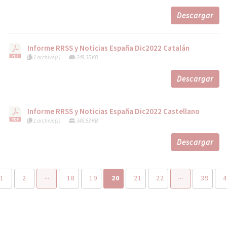
Descargar
Informe RRSS y Noticias España Dic2022 Catalán
1 archivo(s)
249.35 KB
Descargar
Informe RRSS y Noticias España Dic2022 Castellano
1 archivo(s)
345.53 KB
Descargar
1
2
18
19
20
21
22
39
4
…
…