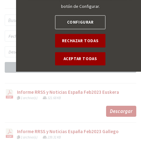
botón de Configurar.
CONFIGURAR
RECHAZAR TODAS
ACEPTAR TODAS
Aplicar el filtro
Informe RRSS y Noticias España Feb2023 Euskera
1 archivo(s)
321.68 KB
Descargar
Informe RRSS y Noticias España Feb2023 Gallego
1 archivo(s)
239.31 KB