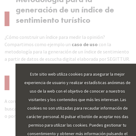
generación de un índice de
sentimiento turístico
¿Cómo construir un índice para medir la opinión?
Compartimos como ejemplo un
caso de uso
con la
metodología para la generación de un índice de sentimiento
a partir de datos de escucha digital elaborada por SEGITTUR.
Este sitio web utiliza cookies para asegurar la mejor
Descarga de informes
experiencia de usuario y realizar estadísticas anónimas de
uso de la web con el objetivo de conocer a nuestros
visitantes y los contenidos que más les interesan. Las
A continuación, puede acceder a los
informes
. A través del
cookies no son utilizadas para recaudar información de
buscador, puede localizar una publicación por palabras clave
o por fechas.
carácter personal. Al pulsar el botón de aceptar nos das
permiso para utilizar las cookies. Puedes gestionar tu
consentimiento y obtener más información pulsando el