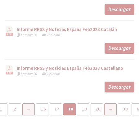
Descargar
Informe RRSS y Noticias España Feb2023 Catalán
1 archivo(s)
272.35 KB
Descargar
Informe RRSS y Noticias España Feb2023 Castellano
1 archivo(s)
295.64 KB
Descargar
1
2
16
17
18
19
20
39
4
…
…