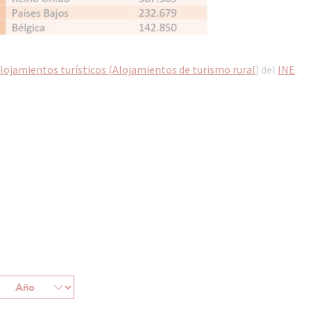
lojamientos turísticos (Alojamientos de turismo rural
) del
INE
.