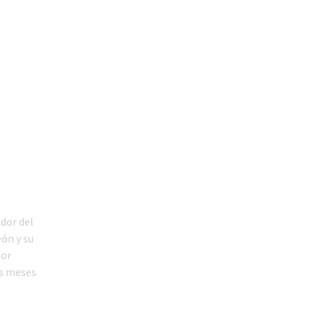
edor del
eón y su
por
os meses