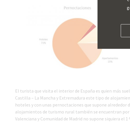
g
El turista que visita el interior de España es quien más sue
Castilla – La Mancha y Extremadura este tipo de alojamien
hoteles y con unas pernoctaciones que supone alrededor d
alojamientos de turismo rural también se encuentran por 
Valenciana y Comunidad de Madrid no supone siquiera el 1 