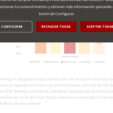
estionar tu consentimiento y obtener más información pulsando 
botón de Configurar.
CONFIGURAR
RECHAZAR TODAS
ACEPTAR TODA
le elegir el alojamiento de turismo rural. De hecho, en Castilla y L
to es el segundo en número de pernoctaciones, sólo por detrás de
el 15 %. Además, en Navarra, Cantabria y Asturias las pernoctacio
encima del 10 % del total. Por el contrario, en Canarias, Comunid
% de las pernoctaciones.