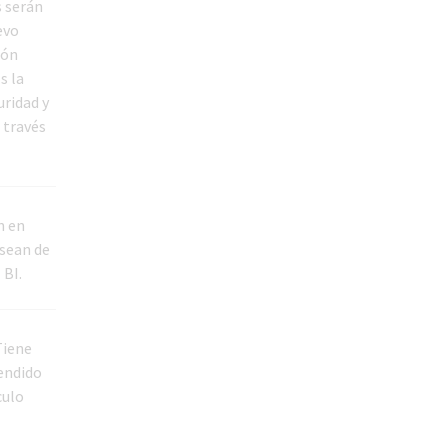
s serán
evo
ión
s la
ridad y
 través
n en
 sean de
 BI.
Tiene
tendido
culo