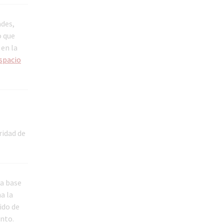
ades,
o que
 en la
espacio
ridad de
ca base
a la
ido de
ento.