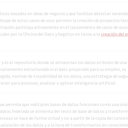
icos basados en ideas de negocio y que facilitan detectar necesid
ndizaje de estos casos de usos permite la creación de proyectos far
stración participa activamente en el lanzamiento de casos de usos
 cabo por la Oficina del Dato y Segittur en torno a la
creación del 
” y es el repositorio donde se almacenan los datos en bruto de una
sariamente estructurada ni el dato preparado para su empleo, es
ida, normas de trazabilidad de los datos, una estrategia de segu
ior para procesar, analizar o aplicar inteligencia artificial.
 que permite que múltiples bases de datos funcionen como una úni
de datos federada se alimenta del resto de base de datos y transform
oceso se hace de forma virtual y no a partir de la copia del conten
sualización de los datos y a la hora de transformarlos en conocimi