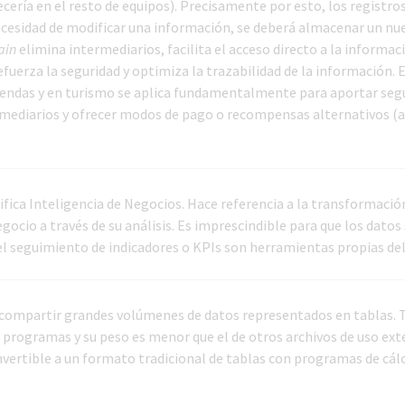
ería en el resto de equipos). Precisamente por esto, los registro
necesidad de modificar una información, se deberá almacenar un nu
ain
elimina intermediarios, facilita el acceso directo a la informac
fuerza la seguridad y optimiza la trazabilidad de la información. E
mendas y en turismo se aplica fundamentalmente para aportar segu
termediarios y ofrecer modos de pago o recompensas alternativos (a
ifica Inteligencia de Negocios. Hace referencia a la transformació
cio a través de su análisis. Es imprescindible para que los datos
el seguimiento de indicadores o KPIs son herramientas propias del
 compartir grandes volúmenes de datos representados en tablas. 
 programas y su peso es menor que el de otros archivos de uso ex
ertible a un formato tradicional de tablas con programas de cál