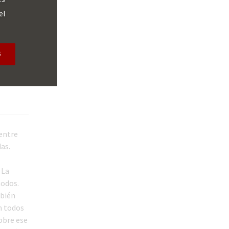
el
nérica se
S
ién se
s a
entre
as.
 La
nodos.
mbién
n todos
sobre ese