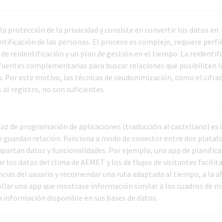
la protección de la privacidad y consiste en convertir los datos en
ificación de las personas. El proceso es complejo, requiere perfil
de reidentificación y un plan de gestión en el tiempo. La reidentif
s fuentes complementarias para buscar relaciones que posibiliten l
o. Por este motivo, las técnicas de seudonimización, como el cifra
al registro, no son suficientes.
faz de programación de aplicaciones (traducción al castellano) es 
 guardan relación. Funciona a modo de conector entre dos plataf
partan datos y funcionalidades. Por ejemplo, una app de planifica
r los datos del clima de AEMET y los de flujos de visitantes facilit
cias del usuario y recomendar una ruta adaptada al tiempo, a la a
arrollar una app que mostrase información similar a los cuadros de 
 información disponible en sus bases de datos.