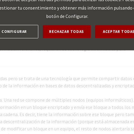
suario.
estionar tu consentimiento y obtener más información pulsando 
botón de Configurar.
logía informática para su gestión y análisis. A veces, de forma ge
CONFIGURAR
RECHAZAR TODAS
ACEPTAR TODA
ue se emplean para analizar estos grandes conjuntos de datos. Tamb
la. Por ejemplo, una base de datos con todos los vuelos turístico
formación relevante, requieren de tecnología informática para
das pero se trata de una tecnología que permite compartir datos 
de la información en bases de datos descentralizadas y encriptad
. Una red se compone de múltiples nodos (equipos informáticos).
ormación en un bloque encriptado y envía ese bloque a todos los 
 la cadena. Es decir, tiene la información sobre ese bloque pero ta
e la descentralización de la información (porque está almacenada e
o de modificar un bloque en un equipo, el resto de nodos alertaría 