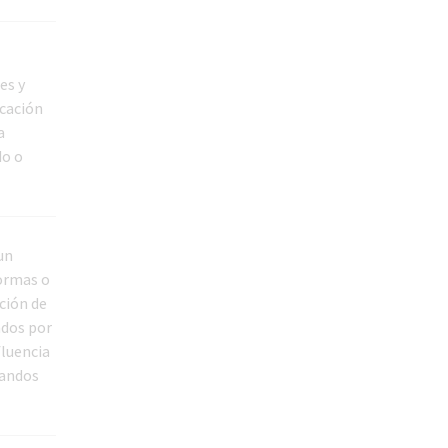
es y
icación
a
do o
un
ormas o
ción de
ados por
fluencia
mandos