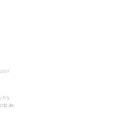
recen
; Big
acio de