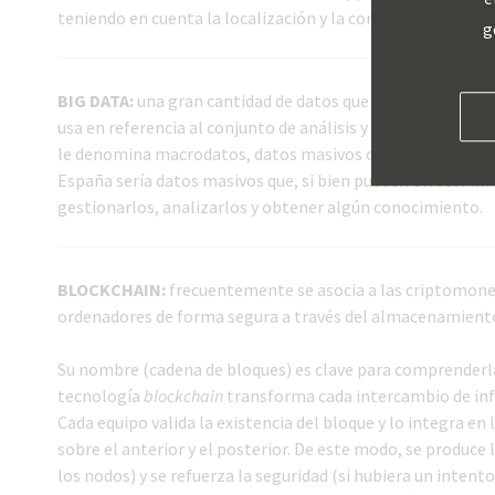
teniendo en cuenta la localización y la configuración del u
g
BIG DATA:
una gran cantidad de datos que requiere de tecno
usa en referencia al conjunto de análisis y tecnologías q
le denomina macrodatos, datos masivos o datos a gran esca
España sería datos masivos que, si bien pueden ofrecer in
gestionarlos, analizarlos y obtener algún conocimiento.
BLOCKCHAIN:
frecuentemente se asocia a las criptomone
ordenadores de forma segura a través del almacenamiento 
Su nombre (cadena de bloques) es clave para comprenderla
tecnología
blockchain
transforma cada intercambio de inf
Cada equipo valida la existencia del bloque y lo integra en
sobre el anterior y el posterior. De este modo, se produc
los nodos) y se refuerza la seguridad (si hubiera un intent