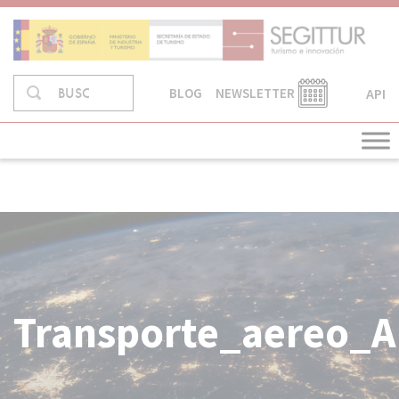
Skip
to
content
Buscar
API
BUSCAR
BLOG
NEWSLETTER
en:
Transporte_aereo_A