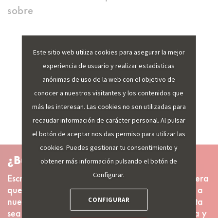
sobre
Este sitio web utiliza cookies para asegurar la mejor
VER MÁS
experiencia de usuario y realizar estadísticas
anónimas de uso de la web con el objetivo de
conocer a nuestros visitantes y los contenidos que
más les interesan. Las cookies no son utilizadas para
recaudar información de carácter personal. Al pulsar
el botón de aceptar nos das permiso para utilizar las
cookies. Puedes gestionar tu consentimiento y
¿Busca más información?
obtener más información pulsando el botón de
Configurar.
Escríbanos un email indicando qué datos considera
que deben incluirse y trataremos de agregarlos a
nuestros sistemas. Recuerde, cuanto más concreta
CONFIGURAR
sea su sugerencia, más sencilla será la búsqueda y