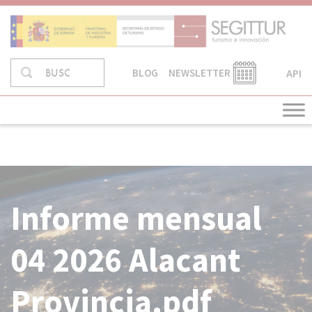
Skip
to
content
Buscar
API
BUSCAR
BLOG
NEWSLETTER
en:
Informe mensual
04 2026 Alacant
Provincia.pdf