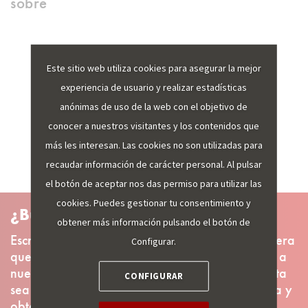
sobre
Este sitio web utiliza cookies para asegurar la mejor
VER MÁS
experiencia de usuario y realizar estadísticas
anónimas de uso de la web con el objetivo de
conocer a nuestros visitantes y los contenidos que
más les interesan. Las cookies no son utilizadas para
recaudar información de carácter personal. Al pulsar
el botón de aceptar nos das permiso para utilizar las
cookies. Puedes gestionar tu consentimiento y
¿Busca más información?
obtener más información pulsando el botón de
Escríbanos un email indicando qué datos considera
Configurar.
que deben incluirse y trataremos de agregarlos a
nuestros sistemas. Recuerde, cuanto más concreta
CONFIGURAR
sea su sugerencia, más sencilla será la búsqueda y
obtención de la información.