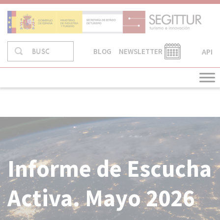
Skip
to
content
Buscar
API
BUSCAR
BLOG
NEWSLETTER
en:
Informe de Escucha
Activa. Mayo 2026