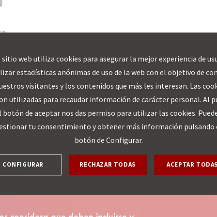
g
re
 sitio web utiliza cookies para asegurar la mejor experiencia de us
alizar estadísticas anónimas de uso de la web con el objetivo de co
VER MÁS
uestros visitantes y los contenidos que más les interesan. Las coo
on utilizadas para recaudar información de carácter personal. Al p
l botón de aceptar nos das permiso para utilizar las cookies. Pued
estionar tu consentimiento y obtener más información pulsando 
botón de Configurar.
CONFIGURAR
RECHAZAR TODAS
ACEPTAR TODA
os considera que deben incluirse y