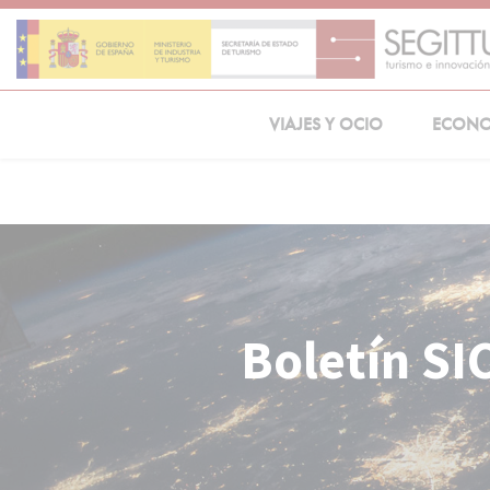
Skip
to
content
VIAJES Y OCIO
ECON
Boletín SI