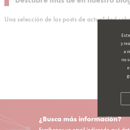
Descubre más de en nuestro blo
Una selección de los posts de actualidad sob
Este
y re
a n
no s
e
g
¿Busca más información?
Escríbanos un email indicando qué dat