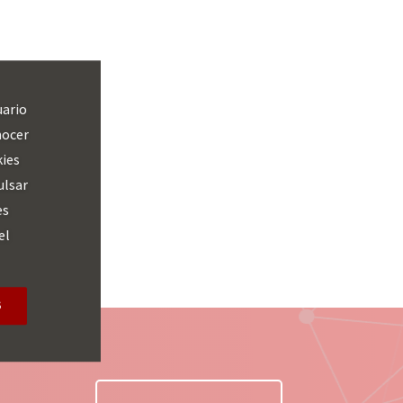
uario
nocer
kies
ulsar
es
el
S