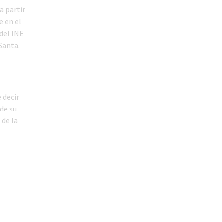
a partir
e en el
 del INE
Santa.
 decir
 de su
 de la